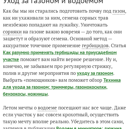
Уход за газоном и водоемом
Как бы мы ни старались подготовить почву под
газон
,
как ни ухаживали за ним, семена сорных трав
неизбежно попадают на лужайку. Уничтожать
сорняки
на газоне важно вовремя — до того, как они
зацветут и образуют семена. Основной метод —
аккуратное точечное применение
гербицидов
. Статья
Как разумно применять гербициды на приусадебном
поможет вам найти верное решение. Ну и,
участке
конечно, не забываем про регулярную стрижку,
полив и другие мероприятия по
.
уходу за газоном
Выбрать «помощников» вам поможет обзор
Техника
для ухода за газоном: триммеры, газонокосилки,
.
бензокосы, ножницы
Летом мечты о
водоеме
посещают нас все чаще. Даже
если участок у вас совсем крохотный, осуществить
такую мечту вполне реально. Убедитесь в этом сами,
заглянув в публикации
Водоем в миниатюре: дюжина