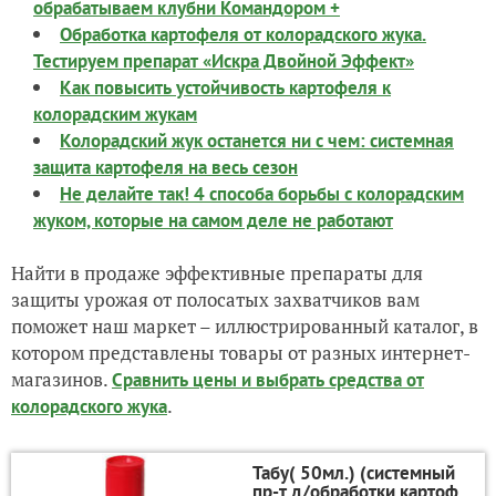
обрабатываем клубни Командором +
Обработка картофеля от колорадского жука.
Тестируем препарат «Искра Двойной Эффект»
Как повысить устойчивость картофеля к
колорадским жукам
Колорадский жук останется ни с чем: системная
защита картофеля на весь сезон
Не делайте так! 4 способа борьбы с колорадским
жуком, которые на самом деле не работают
Найти в продаже эффективные препараты для
защиты урожая от полосатых захватчиков вам
поможет наш маркет – иллюстрированный каталог, в
котором представлены товары от разных интернет-
магазинов.
Сравнить цены и выбрать средства от
.
колорадского жука
Табу( 50мл.) (системный
пр-т д/обработки картоф.