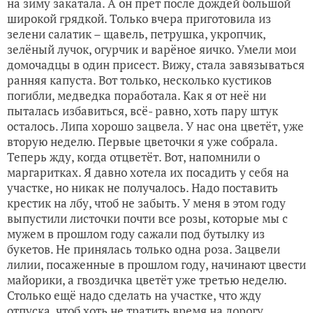
на зиму закатала. А он прёт после дождей большой
широкой грядкой. Только вчера приготовила из
зелени салатик – щавель, петрушка, укропчик,
зелёный лучок, огурчик и варёное яичко. Умели мои
домочадцы в один присест. Вижу, стала завязываться
ранняя капуста. Вот только, несколько кустиков
погибли, медведка поработала. Как я от неё ни
пыталась избавиться, всё- равно, хоть пару штук
осталось. Липа хорошо зацвела. У нас она цветёт, уже
вторую неделю. Первые цветочки я уже собрала.
Теперь жду, когда отцветёт. Вот, напомнили о
маргаритках. Я давно хотела их посадить у себя на
участке, но никак не получалось. Надо поставить
крестик на лбу, чтоб не забыть. У меня в этом году
выпустили листочки почти все розы, которые мы с
мужем в прошлом году сажали под бутылку из
букетов. Не принялась только одна роза. Зацвели
лилии, посаженные в прошлом году, начинают цвести
майорики, а гвоздичка цветёт уже третью неделю.
Столько ещё надо сделать на участке, что жду
отпуска, чтоб хоть не тратить время на дорогу.