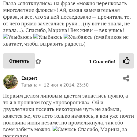
Глаза «споткнулись» на фразе «можно черенковать
многолетние флоксы»! Ай, какая замечательная
фраза, и всё, что за ней последовало — прочитала то,
от чего прямо зачесались руки… (ну вот не знала, не
знала...). Спасибо, Марина! Век живи — век учись!
(смайликов не
хватает, чтобы выразить радость)
✿
Ответить
1
Спасибо!
Exspert
Татьяна
12 июня 2014, 23:50
Первым делом липовым цветом запастись нужно, а
то я в прошлом году «проворонила». Ой и
двухлетники посеять некоторые чуть не забыла,
кажется же, что лето только началось, а вон уже почти
половина июня незаметно промелькнула, так обо
всем забыть можно.
Спасибо, Марина, за
подсказки!