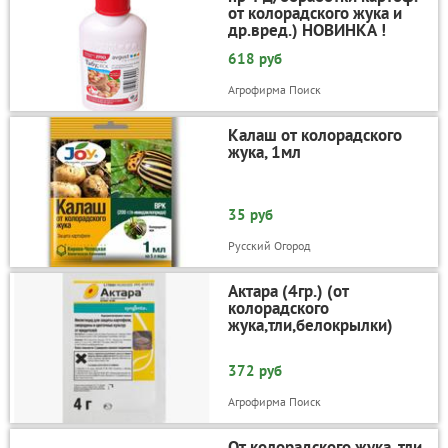
от колорадского жука и
др.вред.) НОВИНКА !
618 руб
Агрофирма Поиск
Калаш от колорадского
жука, 1мл
35 руб
Русский Огород
Актара (4гр.) (от
колорадского
жука,тли,белокрылки)
372 руб
Агрофирма Поиск
От колорадского жука, тли