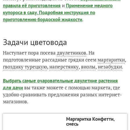
и
правила её приготовления
Применение медного
купороса в саду. Подробная инструкция по
.
приготовлению бордоской жидкости
Задачи цветовода
Наступает пора посева
двулетников
. На
подготовленные рассадные грядки сеем
маргаритки
,
гвоздику турецкую
,
наперстянку
,
виолы
,
незабудки
.
Выбрать самые очаровательные двулетние растения
вы также можете с помощью маркета, где
для дачи
удобно сравнивать предложения разных интернет-
магазинов.
Маргаритка Конфетти,
смесь