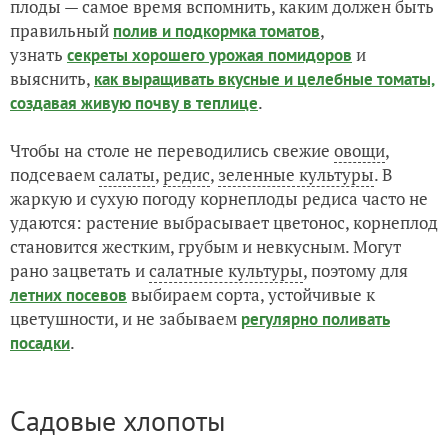
плоды — самое время вспомнить, каким должен быть
правильный
,
полив и подкормка томатов
узнать
и
секреты хорошего урожая помидоров
выяснить,
как выращивать вкусные и целебные томаты,
.
создавая живую почву в теплице
Чтобы на столе не переводились свежие
овощи
,
подсеваем
салаты
,
редис
,
зеленные культуры
. В
жаркую и сухую погоду корнеплоды редиса часто не
удаются: растение выбрасывает цветонос, корнеплод
становится жестким, грубым и невкусным. Могут
рано зацветать и
салатные культуры
, поэтому для
выбираем сорта, устойчивые к
летних посевов
цветушности, и не забываем
регулярно поливать
.
посадки
Садовые хлопоты