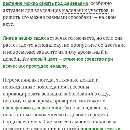
, особенно
растения можно сажать под деревьями
актуален для владельцев
маленьких участков
, и
решить его можно разными способами — на свой
вкус.
встречается нечасто, но если она
Липа в наших садах
растет где-то неподалеку, не пропустите ее цветение
и непременно запасите на зиму ароматный и
целебный
липовый цвет — отличное средство при
.
всяческих простудах и кашле
Переменчивая погода, затяжные дожди и
неожиданные похолодания способны
спровоцировать вспышки
заболеваний
в саду,
поэтому самое время проверить «аптечку» с
. Одно из надежных,
препаратами для растений
испытанных поколениями садоводов средств —
бордоская смесь
. Сделать ее самостоятельно вам
помогут рекомендации из статей
Бордоская смесь и