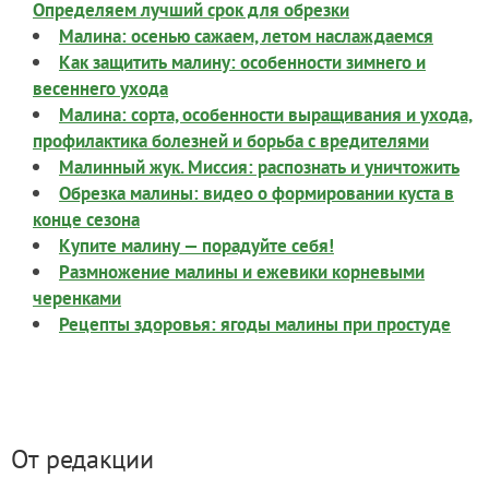
Определяем лучший срок для обрезки
Малина: осенью сажаем, летом наслаждаемся
Как защитить малину: особенности зимнего и
весеннего ухода
Малина: сорта, особенности выращивания и ухода,
профилактика болезней и борьба с вредителями
Малинный жук. Миссия: распознать и уничтожить
Обрезка малины: видео о формировании куста в
конце сезона
Купите малину — порадуйте себя!
Размножение малины и ежевики корневыми
черенками
Рецепты здоровья: ягоды малины при простуде
От редакции