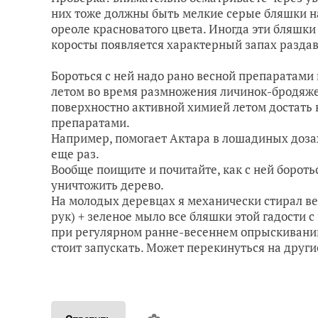
них тоже должны быть мелкие серые бляшки на
ореоле красноватого цвета. Иногда эти бляшки
коросты появляется характерный запах разда
Бороться с ней надо рано весной препаратами
летом во время размножения личинок-бродяж
поверхностно активной химией летом достать 
препаратами.
Например, помогает Актара в лошадиных дозах 
еще раз.
Вообще поищите и почитайте, как с ней борот
уничтожить дерево.
На молодых деревцах я механически стирал ве
рук) + зеленое мыло все бляшки этой гадости с
при регулярном ранне-весеннем опрыскивании
стоит запускать. Может перекинуться на други