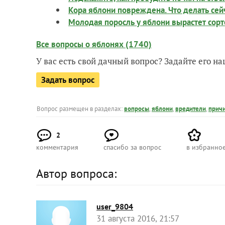
Кора яблони повреждена. Что делать сейч
Молодая поросль у яблони вырастет сор
Все вопросы о яблонях (1740)
У вас есть свой дачный вопрос? Задайте его 
Задать вопрос
Вопрос размещен в разделах:
вопросы
,
яблони
,
вредители
,
прич
2
комментария
спасибо за вопрос
в избранно
Автор вопроса:
user_9804
31 августа 2016, 21:57