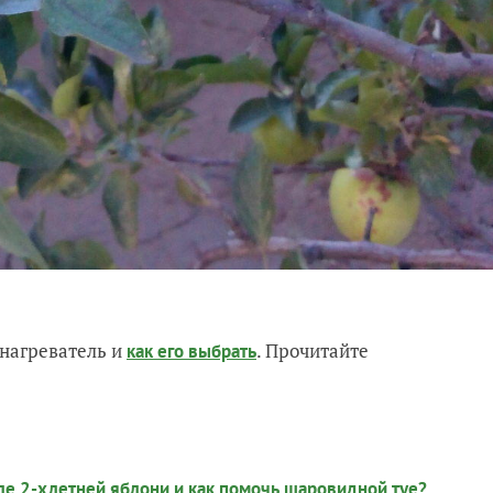
нагреватель и
. Прочитайте
как его выбрать
оле 2-хлетней яблони и как помочь шаровидной туе?