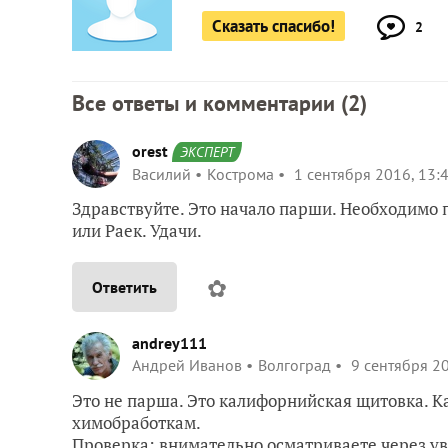
Сказать спасибо!
2
Все ответы и комментарии (
2
)
orest
ЭКСПЕРТ
Василий
Кострома
1 сентября 2016, 13:
Здравствуйте. Это начало парши. Необходимо п
или Раек. Удачи.
✿
Ответить
andrey111
Андрей Иванов
Волгоград
9 сентября 20
Это не парша. Это калифорнийская щитовка. К
химобработкам.
Проверка: внимательно осматриваете через уве