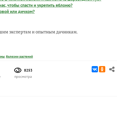
ас, чтобы спасти и укрепить яблоню?
товой или дичком?
нашим экспертам и опытным дачникам.
ины
,
болезни растений
8253
е
просмотра