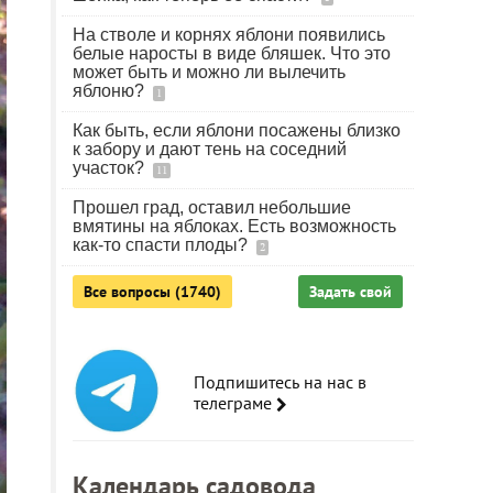
На стволе и корнях яблони появились
белые наросты в виде бляшек. Что это
может быть и можно ли вылечить
яблоню?
1
Как быть, если яблони посажены близко
к забору и дают тень на соседний
участок?
11
Прошел град, оставил небольшие
вмятины на яблоках. Есть возможность
как-то спасти плоды?
2
Все вопросы (1740)
Задать свой
Подпишитесь на нас в
телеграме
Календарь садовода