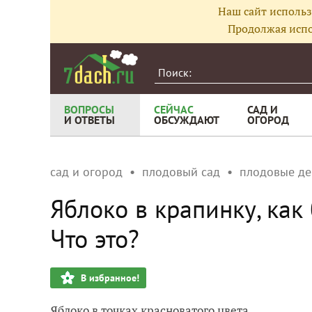
Наш сайт использ
Продолжая испо
ВОПРОСЫ
СЕЙЧАС
САД И
И ОТВЕТЫ
ОБСУЖДАЮТ
ОГОРОД
сад и огород
плодовый сад
плодовые де
Яблоко в крапинку, как
Что это?
В избранное!
Яблоко в точках красноватого цвета