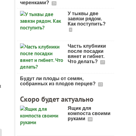
черенками?
23
У тыквы две
завязи рядом.
Как поступить?
4
Часть клубники
после посадки
вянет и гибнет.
Что делать?
17
Будут ли плоды от семян,
собранных из плодов перцев?
я
12
Скоро будет актуально
Ящик для
компоста своими
руками
50