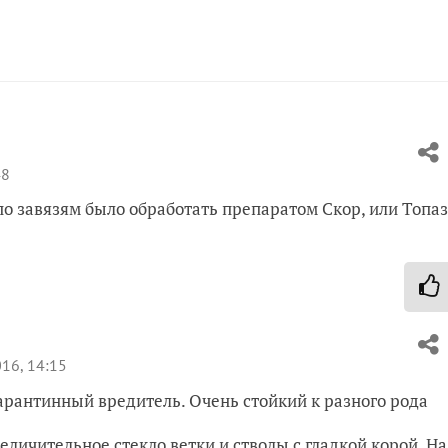
48
о завязям было обработать препаратом Скор, или Топаз
16, 14:15
арантинный вредитель. Очень стойкий к разного рода
личительное стекло ветки и стволы с гладкой корой. На