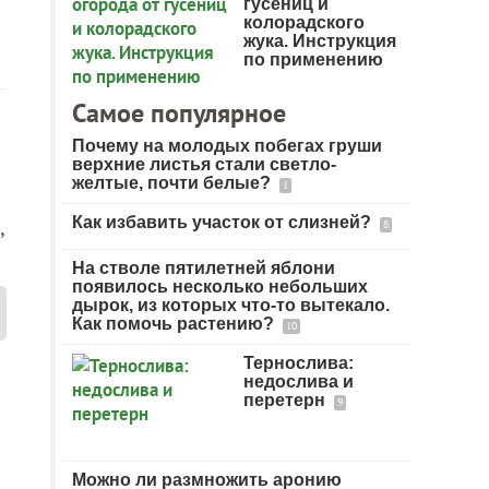
гусениц и
колорадского
жука. Инструкция
по применению
Самое популярное
Почему на молодых побегах груши
верхние листья стали светло-
желтые, почти белые?
1
Как избавить участок от слизней?
,
8
На стволе пятилетней яблони
появилось несколько небольших
дырок, из которых что-то вытекало.
Как помочь растению?
10
Тернослива:
недослива и
перетерн
9
Можно ли размножить аронию