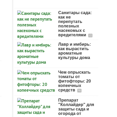
Санитары сада:
как не
перепутать
полезных
насекомых с
вредителями
12
Лавр и имбирь:
как вырастить
ароматные
культуры дома
Чем опрыскать
томаты от
фитофторы: 20
копеечных
средств
95
Препарат
"Коллайдер" для
защиты сада и
огорода от