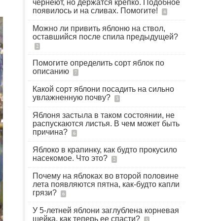
чернеют, но держатся крепко. Подобное
появилось и на сливах. Помогите!
4
Можно ли привить яблоню на ствол,
оставшийся после спила предыдущей?
2
Помогите определить сорт яблок по
описанию
7
Какой сорт яблони посадить на сильно
увлажненную почву?
3
Яблоня застыла в таком состоянии, не
распускаются листья. В чем может быть
причина?
6
Яблоко в крапинку, как будто прокусило
насекомое. Что это?
2
Почему на яблоках во второй половине
лета появляются пятна, как-будто капли
грязи?
6
У 5-летней яблони заглублена корневая
шейка, как теперь ее спасти?
5