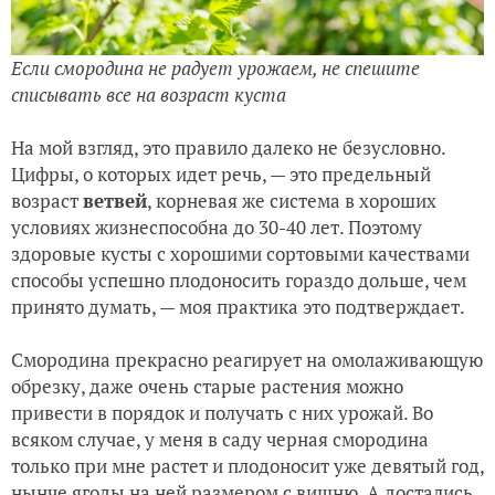
Если смородина не радует урожаем, не спешите
списывать все на возраст куста
На мой взгляд, это правило далеко не безусловно.
Цифры, о которых идет речь, — это предельный
возраст
ветвей
, корневая же система в хороших
условиях жизнеспособна до 30-40 лет. Поэтому
здоровые кусты с хорошими сортовыми качествами
способы успешно плодоносить гораздо дольше, чем
принято думать, — моя практика это подтверждает.
Смородина прекрасно реагирует на омолаживающую
обрезку, даже очень старые растения можно
привести в порядок и получать с них урожай. Во
всяком случае, у меня в саду черная смородина
только при мне растет и плодоносит уже девятый год,
нынче ягоды на ней размером с вишню. А достались