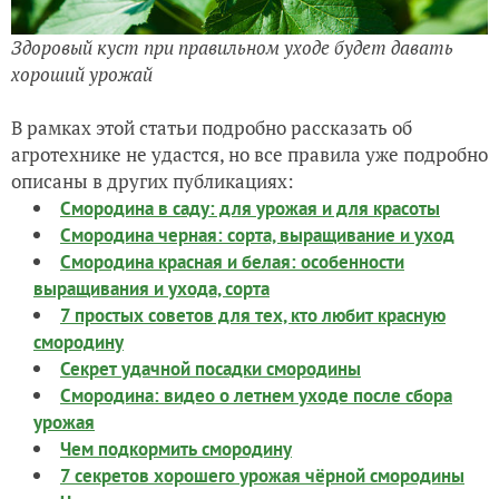
Здоровый куст при правильном уходе будет давать
хороший урожай
В рамках этой статьи подробно рассказать об
агротехнике не удастся, но все правила уже подробно
описаны в других публикациях:
Смородина в саду: для урожая и для красоты
Смородина черная: сорта, выращивание и уход
Смородина красная и белая: особенности
выращивания и ухода, сорта
7 простых советов для тех, кто любит красную
смородину
Секрет удачной посадки смородины
Смородина: видео о летнем уходе после сбора
урожая
Чем подкормить смородину
7 секретов хорошего урожая чёрной смородины