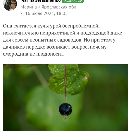
MarinaGerasimenko
РЕДАКТОР
Марина
Ярославская обл.
16 июля 2021, 18:05
Она считается культурой беспроблемной,
исключительно неприхотливой и подходящей даже
для совсем неопытных садоводов. Но при этом у
дачников нередко возникает
вопрос, почему
смородина не плодоносит
.