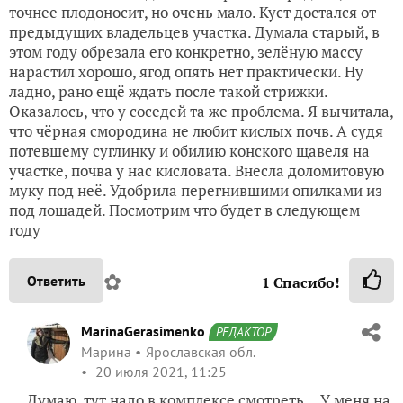
точнее плодоносит, но очень мало. Куст достался от
предыдущих владельцев участка. Думала старый, в
этом году обрезала его конкретно, зелёную массу
нарастил хорошо, ягод опять нет практически. Ну
ладно, рано ещё ждать после такой стрижки.
Оказалось, что у соседей та же проблема. Я вычитала,
что чёрная смородина не любит кислых почв. А судя
потевшему суглинку и обилию конского щавеля на
участке, почва у нас кисловата. Внесла доломитовую
муку под неё. Удобрила перегнившими опилками из
под лошадей. Посмотрим что будет в следующем
году
✿
Ответить
1
Спасибо!
MarinaGerasimenko
РЕДАКТОР
Марина
Ярославская обл.
20 июля 2021, 11:25
Думаю, тут надо в комплексе смотреть… У меня на