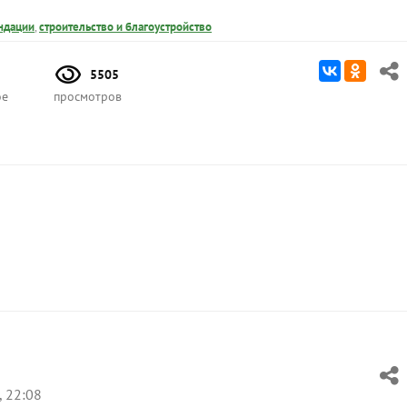
ндации
,
строительство и благоустройство
5505
ое
просмотров
, 22:08