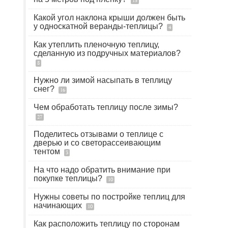
15
Какой угол наклона крыши должен быть
у односкатной веранды-теплицы?
4
Как утеплить пленочную теплицу,
сделанную из подручных материалов?
8
Нужно ли зимой насыпать в теплицу
снег?
16
Чем обработать теплицу после зимы?
27
Поделитесь отзывами о теплице с
дверью и со светорассеивающим
тентом
3
На что надо обратить внимание при
покупке теплицы?
10
Нужны советы по постройке теплиц для
начинающих
10
Как расположить теплицу по сторонам