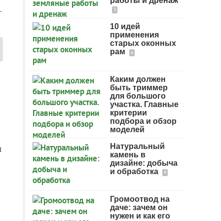
работы и дренаж
-
3
10 идей
применения
старых оконных
рам
6
Каким должен
быть триммер
для большого
участка. Главные
критерии
подбора и обзор
моделей
Натуральный
л
камень в
дизайне: добыча
и обработка
9
Громоотвод на
даче: зачем он
нужен и как его