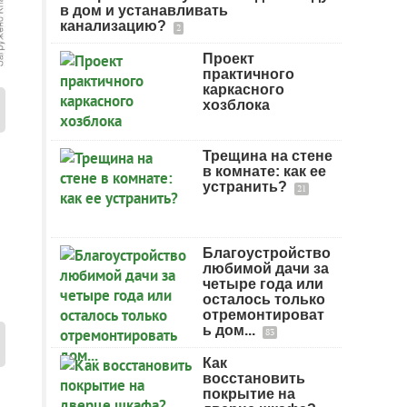
в дом и устанавливать
канализацию?
2
Проект
практичного
каркасного
хозблока
Трещина на стене
в комнате: как ее
устранить?
21
Благоустройство
любимой дачи за
четыре года или
осталось только
отремонтироват
ь дом...
83
Как
восстановить
покрытие на