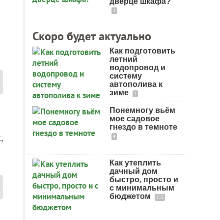
дверце шкафа?
4
Скоро будет актуально
Как подготовить
летний
водопровод и
систему
автополива к
зиме
1
Понемногу вьём
мое садовое
гнездо в темноте
,
4
Как утеплить
дачный дом
быстро, просто и
с минимальным
бюджетом
113