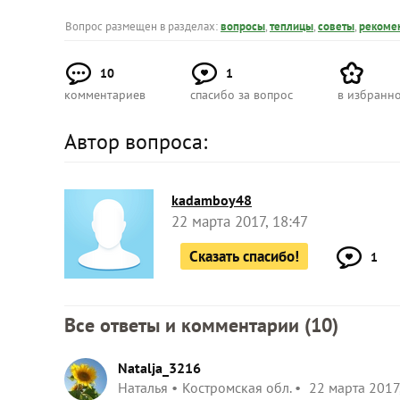
Вопрос размещен в разделах:
вопросы
,
теплицы
,
советы
,
рекоме
10
1
комментариев
спасибо за вопрос
в избранн
Автор вопроса:
kadamboy48
22 марта 2017, 18:47
Сказать спасибо!
1
Все ответы и комментарии (
10
)
Natalja_3216
Наталья
Костромская обл.
22 марта 2017