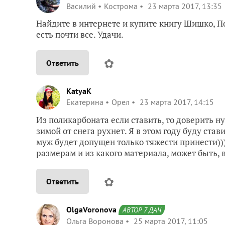
Василий
Кострома
23 марта 2017, 13:35
Найдите в интернете и купите книгу Шишко, П
есть почти все. Удачи.
✿
Ответить
KatyaK
Екатерина
Орел
23 марта 2017, 14:15
Из поликарбоната если ставить, то доверить ну
зимой от снега рухнет. Я в этом году буду став
муж будет допущен только тяжести принести)))
размерам и из какого материала, может быть,
✿
Ответить
OlgaVoronova
АВТОР 7 ДАЧ
Ольга Воронова
25 марта 2017, 11:05