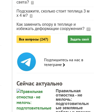
света?
7
Подскажите, сколько стоит теплица 3 м
х 4 м?
4
Как заменить опору в теплице и
избежать деформации сооружения?
17
Все вопросы (247)
Задать свой
Подпишитесь на нас в
телеграме
Сейчас актуально
Правильная
отмостка - не
мелочь:
подготовительн
ые земляные