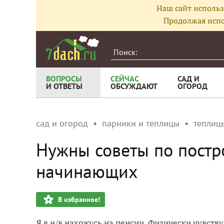
Наш сайт использ
Продолжая испо
ВОПРОСЫ
СЕЙЧАС
САД И
И ОТВЕТЫ
ОБСУЖДАЮТ
ОГОРОД
сад и огород
парники и теплицы
теплиц
Нужны советы по постр
начинающих
В избранное!
Я в н/в нахожусь на пенсии. Физически чувств