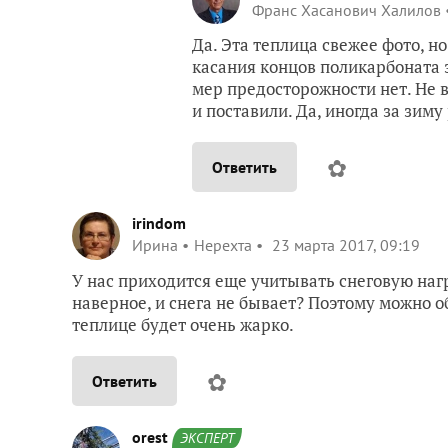
Франс Хасанович Халилов
Да. Эта теплица свежее фото, н
касания концов поликарбоната з
мер предосторожности нет. Не в
и поставили. Да, иногда за зим
✿
Ответить
irindom
Ирина
Нерехта
23 марта 2017, 09:19
У нас приходится еще учитывать снеговую наг
наверное, и снега не бывает? Поэтому можно 
теплице будет очень жарко.
✿
Ответить
orest
ЭКСПЕРТ