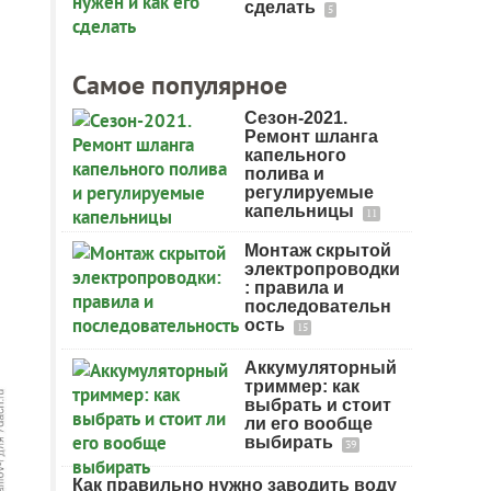
сделать
5
Самое популярное
Сезон-2021.
Ремонт шланга
капельного
полива и
регулируемые
капельницы
11
Монтаж скрытой
электропроводки
: правила и
последовательн
ость
15
Аккумуляторный
триммер: как
выбрать и стоит
ли его вообще
выбирать
39
Как правильно нужно заводить воду