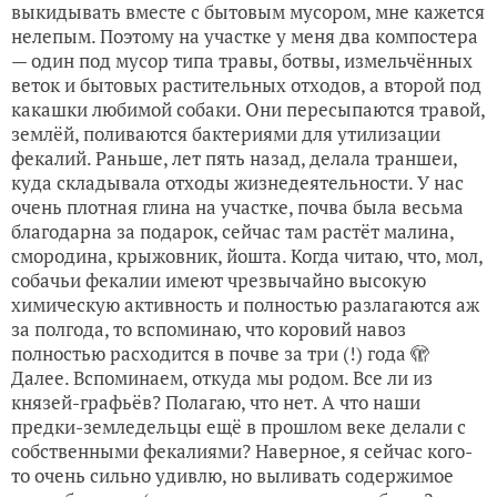
выкидывать вместе с бытовым мусором, мне кажется
нелепым. Поэтому на участке у меня два компостера
— один под мусор типа травы, ботвы, измельчённых
веток и бытовых растительных отходов, а второй под
какашки любимой собаки. Они пересыпаются травой,
землёй, поливаются бактериями для утилизации
фекалий. Раньше, лет пять назад, делала траншеи,
куда складывала отходы жизнедеятельности. У нас
очень плотная глина на участке, почва была весьма
благодарна за подарок, сейчас там растёт малина,
смородина, крыжовник, йошта. Когда читаю, что, мол,
собачьи фекалии имеют чрезвычайно высокую
химическую активность и полностью разлагаются аж
за полгода, то вспоминаю, что коровий навоз
полностью расходится в почве за три (!) года 🫣
Далее. Вспоминаем, откуда мы родом. Все ли из
князей-графьёв? Полагаю, что нет. А что наши
предки-земледельцы ещё в прошлом веке делали с
собственными фекалиями? Наверное, я сейчас кого-
то очень сильно удивлю, но выливать содержимое