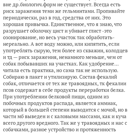
вне др.биологич.форм не существует. Всегда есть
риск заражения теми же гельминтами. Пропивайте
периодически, раз в год, средства от них. Это
хорошая привычка. Единственное, что я знаю, что
разрушает оболочку цист и убивает глист -это
озонирование, но весь участок так обработать-
нереально. А вот воду можно, или кипятить, если
употреблять сырую, тем более из скважин, колодцев
и тд — риск заражения, ненамного меньше, чем от
собак побывавших на участках. Как удобрение…
читала есть практика, но сама так не использую.
Собираю в пакет и утилизирую. Состав фекалий
собак, отличается от тех же травоядных, тк фекалии
псов содержат в себе продукты переработки белка.
При употреблении белковой пищи, одним из
побочных продуктов распада, является аммиак,
который в большей степени выводится с мочой, но в
части мб выведен и с каловыми массами, как и куча
всего другого вредного. Так же у травоядных и нас с
собачками, разное устройство и протяженность