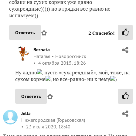
собаки на сухих кормах уже давно
сухареядные))))) но в грядки все равно не
испльзуем))
✿
Ответить
2
Спасибо!
Bernata
Наталья
Новороссийск
4 октября 2015, 18:26
Ну ладно
, пусть «сухареядный», мой, тоже, на
сухом корме
, но все-равно- ни к чему
)
✿
Ответить
Jella
Нижегородская (Горьковская)
23 июля 2020, 18:40