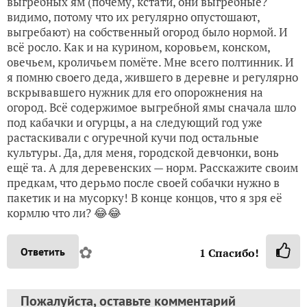
выгребных ям (почему, кстати, они выгребные?
видимо, потому что их регулярно опустошают,
выгребают) на собственный огород было нормой. И
всё росло. Как и на курином, коровьем, конском,
овечьем, кроличьем помёте. Мне всего полтинник. И
я помню своего деда, жившего в деревне и регулярно
вскрывавшего нужник для его опорожнения на
огород. Всё содержимое выгребной ямы сначала шло
под кабачки и огурцы, а на следующий год уже
растаскивали с огуречной кучи под остальные
культуры. Да, для меня, городской девчонки, вонь
ещё та. А для деревенских — норм. Расскажите своим
предкам, что дерьмо после своей собачки нужно в
пакетик и на мусорку! В конце концов, что я зря её
кормлю что ли? 😂😂
✿
Ответить
1
Спасибо!
Пожалуйста, оставьте комментарий