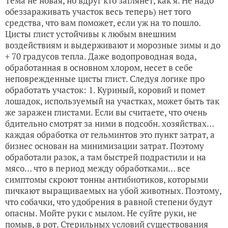
Тема не новая, но вдруг кто заглянет, как я. Не надо
обеззараживать участок весь теперь) нет того
средства, что вам поможет, если уж на то пошло.
Цисты глист устойчивы к любым внешним
воздействиям и выдерживают и морозные зимы и до
+ 70 градусов тепла. Даже водопроводная вода,
обработанная в основном хлором, несет в себе
неповрежденные цисты глист. Следуя логике про
обработать участок: 1. Куриный, коровий и помет
лошадок, используемый на участках, может быть так
же заражен глистами. Если вы считаете, что очень
бдительно смотрят за ними в подсобн. хозяйствах…
каждая обработка от гельминтов это пункт затрат, а
бизнес основан на минимизации затрат. Поэтому
обработали разок, а там быстрей подрастили и на
мясо… что в период между обработками… все
симптомы скроют тонны антибиотиков, которыми
пичкают выращиваемых на убой животных. Поэтому,
что собачки, что удобрения в равной степени будут
опасны. Мойте руки с мылом. Не суйте руки, не
помыв, в рот. Стерильных условий существования