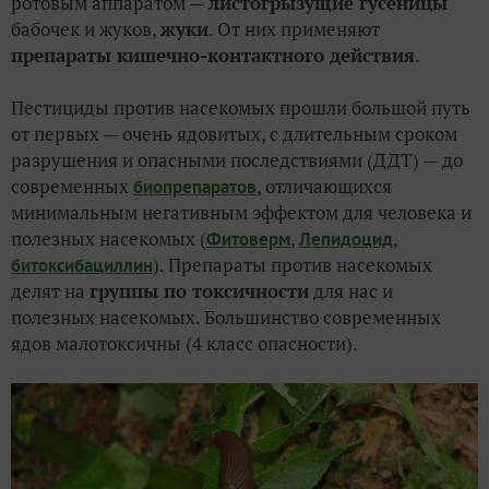
ротовым аппаратом —
листогрызущие гусеницы
бабочек и жуков,
жуки
. От них применяют
препараты кишечно-контактного действия
.
Пестициды против насекомых прошли большой путь
от первых — очень ядовитых, с длительным сроком
разрушения и опасными последствиями (ДДТ) — до
современных
, отличающихся
биопрепаратов
минимальным негативным эффектом для человека и
полезных насекомых (
,
,
Фитоверм
Лепидоцид
). Препараты против насекомых
битоксибациллин
делят на
группы по токсичности
для нас и
полезных насекомых. Большинство современных
ядов малотоксичны (4 класс опасности).