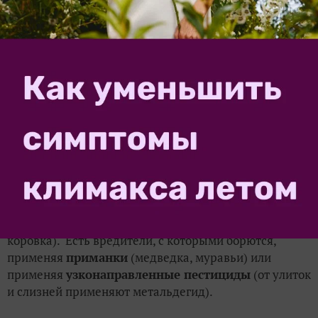
Биопрепаратов пока не очень много, но они
завоевывают все большую популярность. Опасность
инсектицидов связана с тем, что их применение
совпадает со сборами урожая, а это требует особой
осторожности и соблюдения
сроков
ожидания
(периода от обработки до использования
продукции или возобновления полевых работ).
Альтернативные методы защиты от
вредителей
Кроме ядов, в защите от вредителей используют
хищных насекомых
и
клещей
, которых выпускают
на участки и в теплицы (златоглазка, афидиус, божья
коровка). Есть вредители, с которыми борются,
применяя
приманки
(медведка, муравьи) или
применяя
узконаправленные пестициды
(от улиток
и слизней применяют метальдегид).