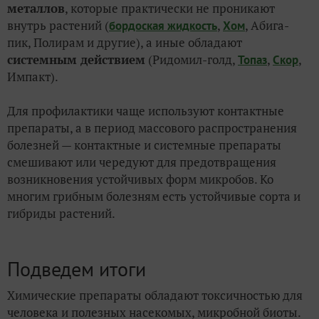
металлов
, которые практически не проникают
внутрь растений (
,
, Абига-
бордоская жидкость
Хом
пик, Полирам и другие), а иные обладают
системным действием
(Ридомил-голд,
,
,
Топаз
Скор
Импакт).
Для профилактики чаще используют контактные
препараты, а в период массового распространения
болезней — контактные и системные препараты
смешивают или чередуют для предотвращения
возникновения устойчивых форм микробов. Ко
многим грибным болезням есть устойчивые сорта и
гибриды растений.
Подведем итоги
Химические препараты обладают токсичностью для
человека и полезных насекомых, микробной биоты.