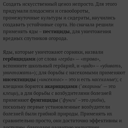
Создать искусственный ценоз непросто. Для этого
придумали плодосмен и севообороты,
промежуточные культуры и сидераты, научились
создавать устойчивые сорта. Но сначала решили
применять яды –
пестициды
, для уничтожения
вредных спутников огорода.
Яды, которые уничтожают сорняки, назвали
гербицидами
(от слова
«герба»
—
«трава»
,
вспомните школьный гербарий, и
«цидо»
–
«убивать,
уничтожать»
); для борьбы с насекомыми применяют
инсектициды
(
«инсектос»
– это и есть
насекомые
); с
клещами борются
акарицидами
("
акарины"
— это
клещи
), а для борьбы с возбудителями болезней
применяют
фунгициды
("
фунги"
–это
грибы
),
поскольку первые установленные возбудители
болезней были грибной природы. Применять их
сравнительно просто, они достаточно эффективны и
доступны, благодаря развитию индустрии