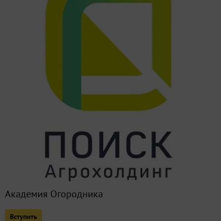
Дискуссионный клуб
9
Полезные статьи
15
Опрос "Какие овощи Агрохолдинга "ПОИСК" вы выращива
Сейчас обсуждают
Что делать, если на участке появилась морковная муха?
Как поступать со слишком длинной плетью огурца в тепл
Война с вредителями и профилактика болезней
Академия Огородника
Как пасынковать детерминантные томаты в теплице?
Вступить
Домашнее задание №14: в добрый путь! Как мы высажива