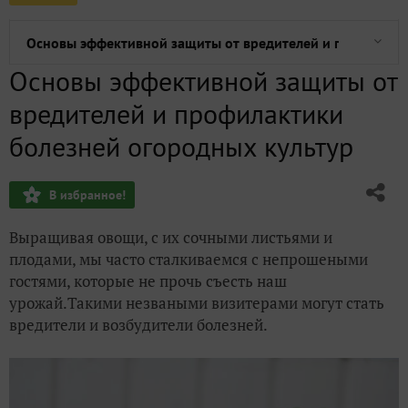
Основы эффективной защиты от вредителей и профилакт
Основы эффективной защиты от
Домашнее задание №13: как мы сажаем тыквенные в тепл
вредителей и профилактики
Домашнее задание №1: выбор культур и сортов для наше
болезней огородных культур
Куда посадить землянику садовую?
В избранное!
Домашнее задание №10: мои томаты растут на балконе
Выращивая овощи, с их сочными листьями и
плодами, мы часто сталкиваемся с непрошеными
Как перевести вегетативный рост огурцовой лианы в ген
гостями, которые не прочь съесть наш
урожай.Такими незваными визитерами могут стать
вредители и возбудители болезней.