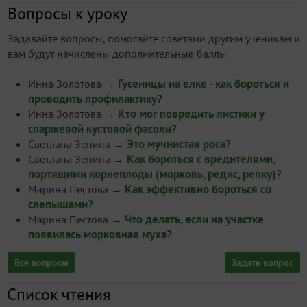
Вопросы к уроку
Задавайте вопросы, помогайте советами другим ученикам и
вам будут начислены дополнительные баллы
Гусеницы на елке - как бороться и
Инна Золотова
→
проводить профилактику?
Кто мог повредить листики у
Инна Золотова
→
спаржевой кустовой фасоли?
Это мучнистая роса?
Светлана Зенина
→
Как бороться с вредителями,
Светлана Зенина
→
портящими корнеплоды (морковь, редис, репку)?
Как эффективно бороться со
Марина Пестова
→
слепышами?
Что делать, если на участке
Марина Пестова
→
появилась морковная муха?
Все вопросы
Задать вопрос
Список чтения