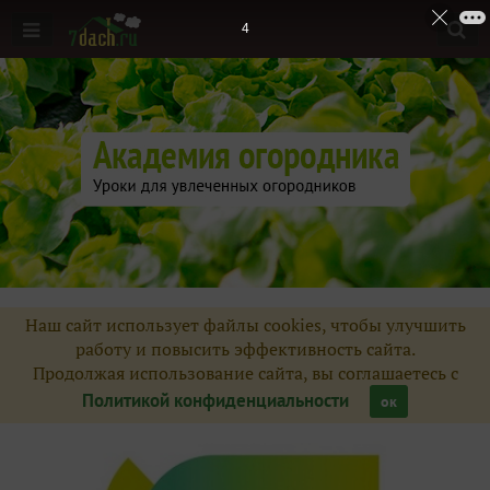
Слушатели
695
2
Какой вы огородник? Пройдите тест и узнайте ответ!
Уроки
18
Домашние задания
477
Вопросы
655
Факультатив "Болезни овощных культур"
7
Наш сайт использует файлы cookies, чтобы улучшить
Наши новости
6
работу и повысить эффективность сайта.
Продолжая использование сайта, вы соглашаетесь с
Путеводитель по выгодным покупкам
4
Политикой конфиденциальности
ок
Предложения, идеи, пожелания
6