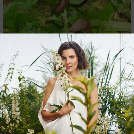
От улиток и слизней используют метальдегид
Выделяют такие группы препаратов, как
хлорорганические
, которые из-за сильной
токсичности почти не используются;
фосфорорганические
(БИ-58 новый, Данадим,
,
, Кельтан),
пиретроиды
(Фастак,
карбофос
Фуфанон
Карате),
никотиноиды
(
) и некоторые более
Актара
мелкие группы.