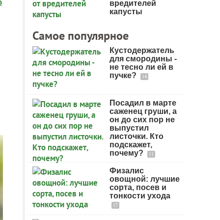
о
вредителей
капусты
Самое популярное
Кустодержатель
для смородины -
не тесно ли ей в
пучке?
14
Посадил в марте
саженец груши, а
он до сих пор не
выпустил
листочки. Кто
подскажет,
почему?
11
Физалис
овощной: лучшие
сорта, посев и
тонкости ухода
17