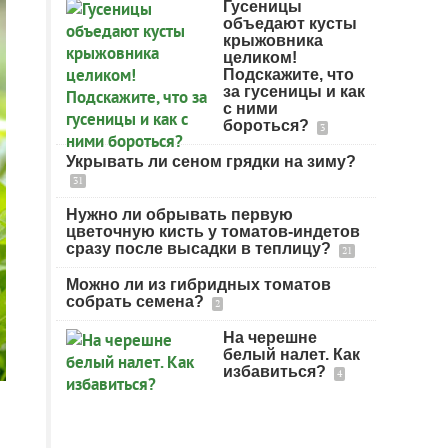
Гусеницы
объедают кусты
крыжовника
целиком!
Подскажите, что
за гусеницы и как
с ними
бороться?
3
Укрывать ли сеном грядки на зиму?
31
Нужно ли обрывать первую
цветочную кисть у томатов-индетов
сразу после высадки в теплицу?
21
Можно ли из гибридных томатов
собрать семена?
2
На черешне
белый налет. Как
избавиться?
4