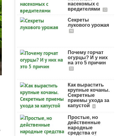
насекомых с
вредителями
12
Секреты
лукового урожая
98
Почему горчат
огурцы? И у них
на это 5 причин
35
Как вырастить
крупные кочаны.
Секретные
приемы ухода за
капустой
6
а
Простые, но
действенные
народные
ю
средства от