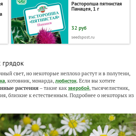
ая
Расторопша пятнистая
Панацея, 1 г
а
32 руб
seedspost.ru
 грядок
ный свет, но некоторые неплохо растут и в полутени,
, котовник, монарда,
. Если вы хотите
ка
любисток
енные растения
– такие как
, тысячелистник,
зверобой
вия, близкие к естественным. Подробнее о некоторых из