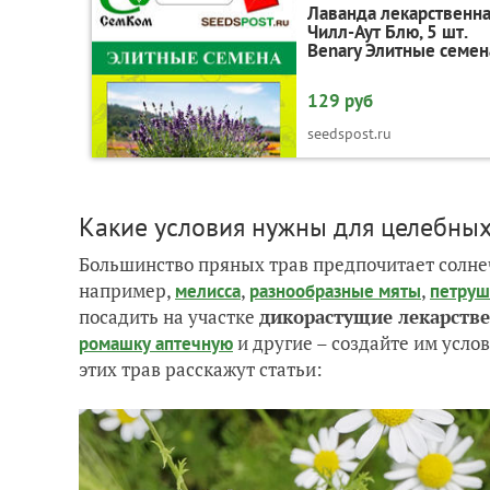
Лаванда лекарственн
Чилл-Аут Блю, 5 шт.
Benary Элитные семен
129 руб
seedspost.ru
Какие условия нужны для целебных
Большинство пряных трав предпочитает солнеч
например,
,
,
мелисса
разнообразные мяты
петруш
посадить на участке
дикорастущие лекарств
и другие – создайте им усло
ромашку аптечную
этих трав расскажут статьи: