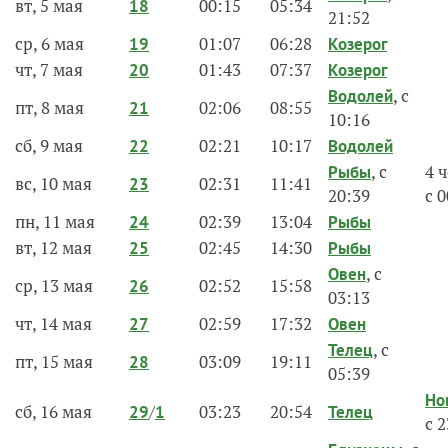
вт, 5 мая
00:15
05:34
18
21:52
ср, 6 мая
01:07
06:28
19
Козерог
чт, 7 мая
01:43
07:37
20
Козерог
, с
Водолей
пт, 8 мая
02:06
08:55
21
10:16
сб, 9 мая
02:21
10:17
22
Водолей
, с
4 
Рыбы
вс, 10 мая
02:31
11:41
23
20:39
с 
пн, 11 мая
02:39
13:04
24
Рыбы
вт, 12 мая
02:45
14:30
25
Рыбы
, с
Овен
ср, 13 мая
02:52
15:58
26
03:13
чт, 14 мая
02:59
17:32
27
Овен
, с
Телец
пт, 15 мая
03:09
19:11
28
05:39
Но
сб, 16 мая
/
03:23
20:54
29
1
Телец
с 