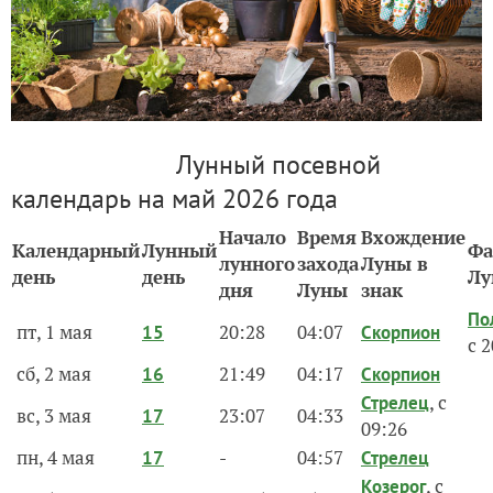
Лунный посевной
календарь на май 2026 года
Начало
Время
Вхождение
Календарный
Лунный
Фа
лунного
захода
Луны в
день
день
Лу
дня
Луны
знак
По
пт, 1 мая
20:28
04:07
15
Скорпион
с 
сб, 2 мая
21:49
04:17
16
Скорпион
, с
Стрелец
вс, 3 мая
23:07
04:33
17
09:26
пн, 4 мая
-
04:57
17
Стрелец
, с
Козерог