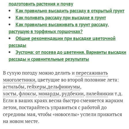
подготовить растения и почву
Как правильно высадить рассаду в открытый грунт
Как поливать рассаду при высадке в грунт
Как правильно высаживать в грунт рассаду,
растущую в торфяных горшочках?
Общие рекомендации при высадке цветочной
рассады
Эустома: от посева до цветения. Варианты высадки
рассады и сравнительные результаты
В сухую погоду можно делить и
пересаживать
многолетники
, цветущие во второй половине лета:
астильбы
,
гейхеры
,
дельфиниумы
,
хосты
,
флоксы
,
монарды
,
рудбекии
,
лилейник
и
и т.д.
Если в ваших краях весна быстро сменяется жарким
летом, постарайтесь управиться с работой до
середины мая, чтобы «новоселы» успели прижиться
на новом месте.