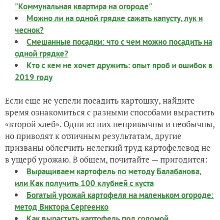
"Коммунальная квартира на огороде"
Можно ли на одной грядке сажать капусту, лук и
чеснок?
Смешанные посадки: что с чем можно посадить на
одной грядке?
Кто с кем не хочет дружить: опыт проб и ошибок в
2019 году
Если еще не успели посадить картошку, найдите
время ознакомиться с разными способами вырастить
«второй хлеб». Одни из них непривычны и необычны,
но приводят к отличным результатам, другие
призваны облегчить нелегкий труд картофелевод не
в ущерб урожаю. В общем, почитайте — пригодится:
Выращиваем картофель по методу Балабанова,
или Как получить 100 клубней с куста
Богатый урожай картофеля на маленьком огороде:
метод Виктора Сергеенко
Как вырастить картофель под соломой