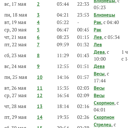
, с
Близнецы
вс, 17 мая
03:44
22:33
2
05:23
пн, 18 мая
04:21
23:53
3
Близнецы
вт, 19 мая
05:22
-
, с 04:40
4
Рак
ср, 20 мая
06:47
00:45
5
Рак
чт, 21 мая
08:23
01:15
, с 05:34
6
Лев
пт, 22 мая
09:59
01:32
7
Лев
, с
1 
Дева
сб, 23 мая
11:29
01:43
8
10:00
с 
вс, 24 мая
12:55
01:51
9
Дева
, с
Весы
пн, 25 мая
14:16
01:57
10
17:44
вт, 26 мая
15:35
02:03
11
Весы
ср, 27 мая
16:54
02:09
12
Весы
, с
Скорпион
чт, 28 мая
18:14
02:16
13
04:01
пт, 29 мая
19:35
02:26
14
Скорпион
, с
Стрелец
сб, 30 мая
20:54
02:39