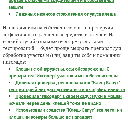
борьбе с опасными вредителями и о собственной
защите
7 важных нюансов страхования от укуса клеща
Наши дачники на собственном опыте проверяли
эффективность различных средств от клещей. На
всякий случай ознакомьтесь с результатами
тестирований — будет проще выбрать препарат для
обработки участка и (или) защиты себя и домашних
питомцев:
Клещи не обнаружены, осы обезврежены. С
препаратом "Иксодер" участок и мы в безопасности
Двойная проверка для препаратов "Клещ Капут":
тест, который нет даст усомниться в их эффективности
Проверила "Иксодер" в своем саду: мухи и мошки
исчезли через день, клещей тоже не видно
Использовали средства "Клещ-Капут" все лето: ни
клещи, ни комары больше не нападают