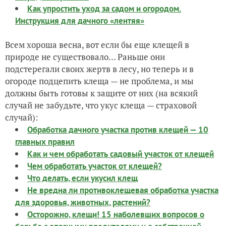
Как упростить уход за садом и огородом.
Инструкция для дачного «лентяя»
Всем хороша весна, вот если бы еще клещей в
природе не существовало… Раньше они
подстерегали своих жертв в лесу, но теперь и в
огороде подцепить клеща — не проблема, и мы
должны быть готовы к защите от них (на всякий
случай не забудьте, что укус клеща — страховой
случай):
Обработка дачного участка против клещей — 10
главных правил
Как и чем обработать садовый участок от клещей
Чем обработать участок от клещей?
Что делать, если укусил клещ
Не вредна ли противоклещевая обработка участка
для здоровья, животных, растений?
Осторожно, клещи! 15 наболевших вопросов о